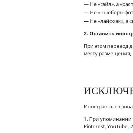
Не «сэйл», а «рас
Не «ньюборн-фот
Не «лайфхак», а 
2. Оставить иност
При этом перевод д
месту размещения, 
ИСКЛЮЧ
Иностранные слова
1. При упоминании 
Pinterest, YouTube, 